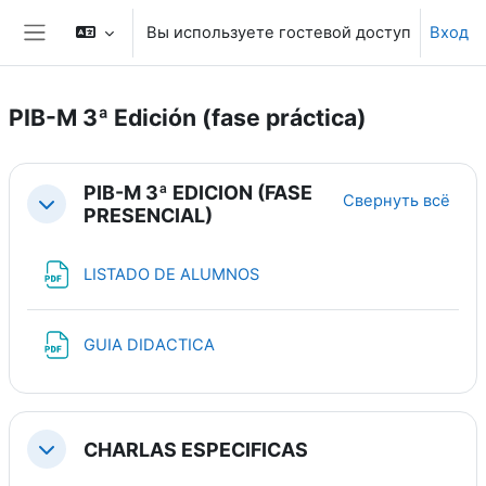
Перейти к основному содержанию
Вы используете гостевой доступ
Вход
Боковая панель
PIB-M 3ª Edición (fase práctica)
Section outline
PIB-M 3ª EDICION (FASE
Свернуть всё
Свернуть
PRESENCIAL)
Файл
LISTADO DE ALUMNOS
Файл
GUIA DIDACTICA
CHARLAS ESPECIFICAS
Свернуть