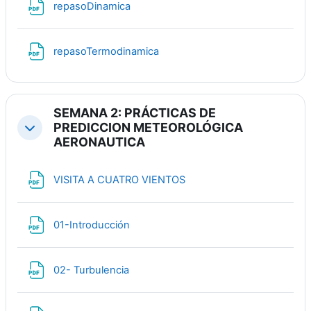
Файл
repasoDinamica
Файл
repasoTermodinamica
SEMANA 2: PRÁCTICAS DE
PREDICCION METEOROLÓGICA
Свернуть
AERONAUTICA
Файл
VISITA A CUATRO VIENTOS
Файл
01-Introducción
Файл
02- Turbulencia