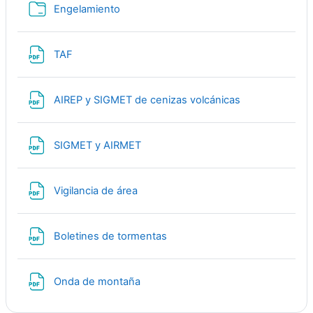
Папка
Engelamiento
Файл
TAF
Файл
AIREP y SIGMET de cenizas volcánicas
Файл
SIGMET y AIRMET
Файл
Vigilancia de área
Файл
Boletines de tormentas
Файл
Onda de montaña