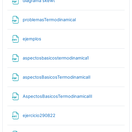
Файл
diagrama skewt
Файл
problemasTermodinamicaI
Файл
ejemplos
Файл
aspectosbasicostermodinamica1
Файл
aspectosBasicosTermodinamicaII
Файл
AspectosBasicosTermodinamicaIII
Файл
ejercicio290822