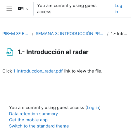
Skip to main content
You are currently using guest
Log
access
in
Side panel
PIB-M 3ª Edición (fase práctica)
SEMANA 3: INTRODUCCIÓN PRÁCTICA A LA TELEDETECCIÓN Y AL NOWCASTING
1.- Introducción al radar
1.- Introducción al radar
Completion requirements
Click
1-introduccion_radar.pdf
link to view the file.
You are currently using guest access (
Log in
)
Data retention summary
Get the mobile app
Switch to the standard theme