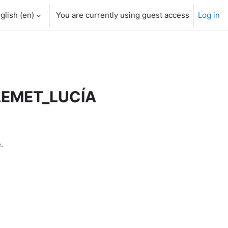
glish ‎(en)‎
You are currently using guest access
Log in
AEMET_LUCÍA
.