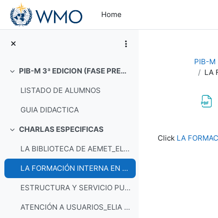
Skip to main content
Home
PIB-M 3
PIB-M 3ª EDICION (FASE PRESENCIAL)
LA 
Collapse
LISTADO DE ALUMNOS
GUIA DIDACTICA
CHARLAS ESPECIFICAS
Completion re
Collapse
Click
LA FORMAC
LA BIBLIOTECA DE AEMET_ELENA MORATO
LA FORMACIÓN INTERNA EN AEMET_LUCÍA GESTAL
ESTRUCTURA Y SERVICIO PUBLICO_ANA CASALS
ATENCIÓN A USUARIOS_ELIA DIEZ