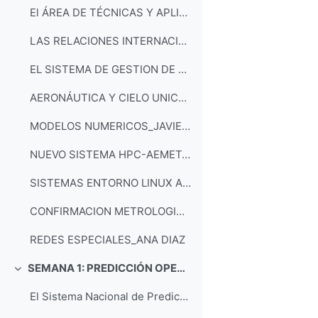
El ÁREA DE TÉCNICAS Y APLICACIONES DE PREDICCIÓN_JUAN ANDRES GARCIA VALERO
LAS RELACIONES INTERNACIONALES DE AEMET Y EL CRF_ANDREA GRANDE
EL SISTEMA DE GESTION DE CALIDAD DE AEMET_MERCEDES VELAZQUEZ
AERONÁUTICA Y CIELO UNICO_ALEJANDRO MENDEZ
MODELOS NUMERICOS_JAVIER CALVO
NUEVO SISTEMA HPC-AEMET_RAUL CORREDOR
SISTEMAS ENTORNO LINUX AEMET_RAUL CORREDOR
CONFIRMACION METROLOGICA_FORTUNATO
REDES ESPECIALES_ANA DIAZ
SEMANA 1: PREDICCIÓN OPERATIVA Y PROBLEMAS DE DINÁMICA Y TERMODINÁMICA DE LA ATMÓSFERA
Collapse
El Sistema Nacional de Predicción de AEMET