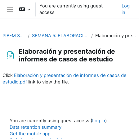
Skip to main content
You are currently using guest
Log
access
in
Side panel
PIB-M 3ª Edición (fase práctica)
SEMANA 5: ELABORACIÓN Y PRESENTACION DE INFORMES DE CASOS ESTUDIO
Elaboración y presentación de informes de casos de estudio
Elaboración y presentación de
informes de casos de estudio
Completion requirements
Click
Elaboración y presentación de informes de casos de
estudio.pdf
link to view the file.
You are currently using guest access (
Log in
)
Data retention summary
Get the mobile app