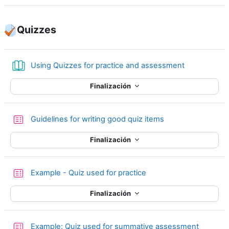
Quizzes
Libro
Using Quizzes for practice and assessment
Finalización
Cuestionario
Guidelines for writing good quiz items
Finalización
Cuestionario
Example - Quiz used for practice
Finalización
Cuestion
Example: Quiz used for summative assessment