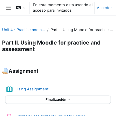
Salta al contenido principal
En este momento está usando el
Acceder
acceso para invitados
Panel lateral
Unit 4 - Practice and assessment
Part II. Using Moodle for practice and assessment
Part II. Using Moodle for practice and
assessment
Perfilado de sección
Assignment
Libro
Using Assignment
Finalización