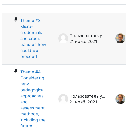
Статус
Список обсуждений. Показано 10 и
Theme #3:
Micro-
credentials
Пользователь удален
and credit
21 нояб. 2021
transfer, how
could we
proceed
Theme #4:
Considering
new
pedagogical
approaches
Пользователь удален
and
21 нояб. 2021
assessment
methods,
including the
future ...