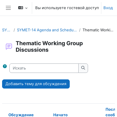
Перейти к основному содержанию
Вы используете гостевой доступ
Вход
Боковая панель
SYMET-14
SYMET-14 Agenda and Schedule Details (22 to 25 November 2021)
Thematic Working Group Discussions
Thematic Working Group
Discussions
Требуемые условия завершения
Искать
Искать
Добавить тему для обсуждения
Посл
Обсуждение
Начато
сооб