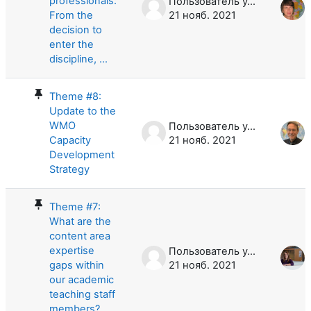
professionals:
Пользователь удален
From the
21 нояб. 2021
decision to
enter the
discipline, ...
Theme #8:
Update to the
WMO
Пользователь удален
Capacity
21 нояб. 2021
Development
Strategy
Theme #7:
What are the
content area
expertise
Пользователь удален
gaps within
21 нояб. 2021
our academic
teaching staff
members? ...