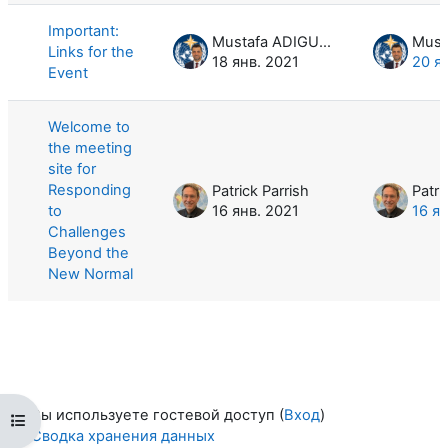
Important:
Mustafa ADIGUZEL
Links for the
18 янв. 2021
20 я
Event
Welcome to
the meeting
site for
Responding
Patrick Parrish
Patri
to
16 янв. 2021
16 я
Challenges
Beyond the
New Normal
Вы используете гостевой доступ (
Вход
)
Открыть оглавление курса
Сводка хранения данных