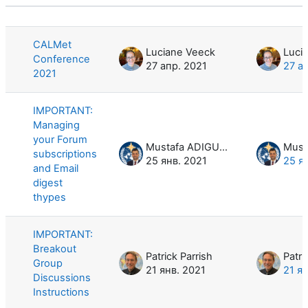
Статус
Список обсуждений. Показано 5 из
CALMet
Luciane Veeck
Luci
Conference
27 апр. 2021
27 а
2021
IMPORTANT:
Managing
your Forum
Mustafa ADIGUZEL
subscriptions
25 янв. 2021
25 я
and Email
digest
thypes
IMPORTANT:
Breakout
Patrick Parrish
Patri
Group
21 янв. 2021
21 я
Discussions
Instructions