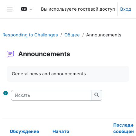
Перейти к основному содержанию
Вы используете гостевой доступ
Вход
Боковая панель
Responding to Challenges
Общее
Announcements
Announcements
Требуемые условия завершения
General news and announcements
Искать
Искать
Последне
Обсуждение
Начато
сообщен