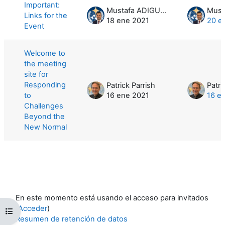
Important:
Mustafa ADIGUZEL
Links for the
18 ene 2021
20 e
Event
Welcome to
the meeting
site for
Responding
Patrick Parrish
Patri
to
16 ene 2021
16 e
Challenges
Beyond the
New Normal
En este momento está usando el acceso para invitados
(
Acceder
)
Abrir índice del curso
Resumen de retención de datos