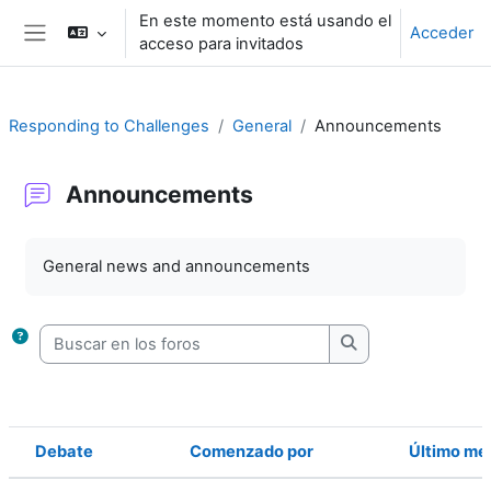
Salta al contenido principal
En este momento está usando el
Acceder
acceso para invitados
Panel lateral
Responding to Challenges
General
Announcements
Announcements
Requisitos de finalización
General news and announcements
Buscar en los foros
Buscar en los foro
Debate
Comenzado por
Último me
Estado