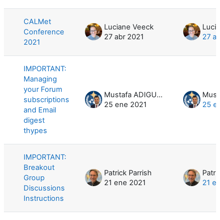
Mostrando 5 de 5 discusiones
CALMet
Luciane Veeck
Luci
Conference
27 abr 2021
27 a
2021
IMPORTANT:
Managing
your Forum
Mustafa ADIGUZEL
subscriptions
25 ene 2021
25 e
and Email
digest
thypes
IMPORTANT:
Breakout
Patrick Parrish
Patri
Group
21 ene 2021
21 e
Discussions
Instructions