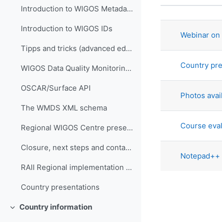
Статус
Introduction to WIGOS Metadata Standard
Список об
Introduction to WIGOS IDs
Webinar on 
Tipps and tricks (advanced editing)
Country pre
WIGOS Data Quality Monitoring System (WDQMS)
OSCAR/Surface API
Photos avai
The WMDS XML schema
Course eval
Regional WIGOS Centre presentation
Closure, next steps and contacts
Notepad++
RAII Regional implementation plan
Country presentations
Country information
Свернуть