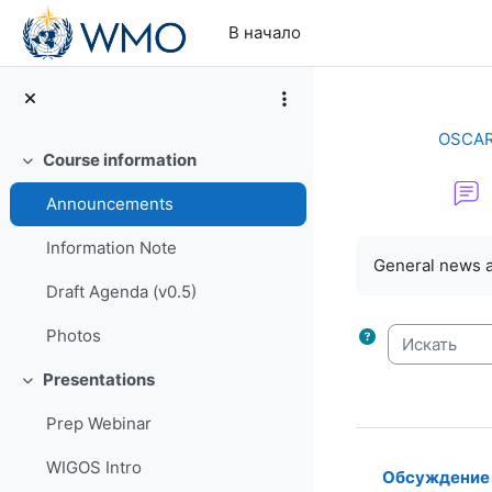
Перейти к основному содержанию
В начало
OSCAR/
Course information
Свернуть
Announcements
Требуемые ус
Information Note
General news 
Draft Agenda (v0.5)
Искать
Photos
Presentations
Свернуть
Prep Webinar
WIGOS Intro
Обсуждение