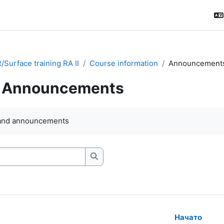
Surface training RA II
Course information
Announcement
Announcements
ловия завершения
and announcements
Искать
Начато