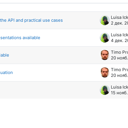
суждений. Показано 5 из 5 обсужде
Luisa Ic
the API and practical use cases
2 дек. 2
Luisa Ic
sentations available
4 дек. 2
lable
20 нояб
uation
20 нояб
Luisa Ic
15 нояб.