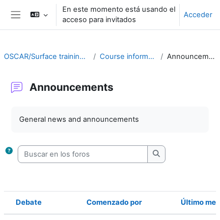
Salta al contenido principal
En este momento está usando el
Acceder
acceso para invitados
Panel lateral
OSCAR/Surface training RA II
Course information
Announcements
Announcements
Requisitos de finalización
General news and announcements
Buscar en los foros
Buscar en los foro
Debate
Comenzado por
Último men
Estado