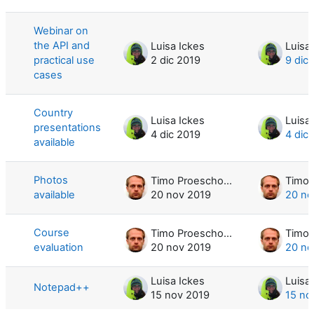
Mostrando 5 de 5 discusiones
Webinar on
the API and
Luisa Ickes
Luisa
practical use
2 dic 2019
9 dic
cases
Country
Luisa Ickes
Luisa
presentations
4 dic 2019
4 dic
available
Photos
Timo Proescholdt
available
20 nov 2019
20 no
Course
Timo Proescholdt
evaluation
20 nov 2019
20 no
Luisa Ickes
Luisa
Notepad++
15 nov 2019
15 no