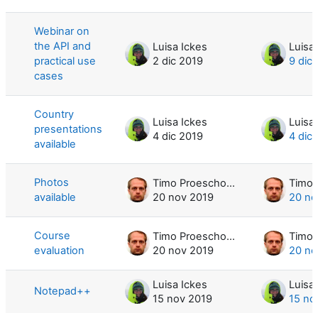
Mostrando 5 de 5 discusiones
Webinar on
the API and
Luisa Ickes
Luisa
practical use
2 dic 2019
9 dic
cases
Country
Luisa Ickes
Luisa
presentations
4 dic 2019
4 dic
available
Photos
Timo Proescholdt
available
20 nov 2019
20 no
Course
Timo Proescholdt
evaluation
20 nov 2019
20 no
Luisa Ickes
Luisa
Notepad++
15 nov 2019
15 no