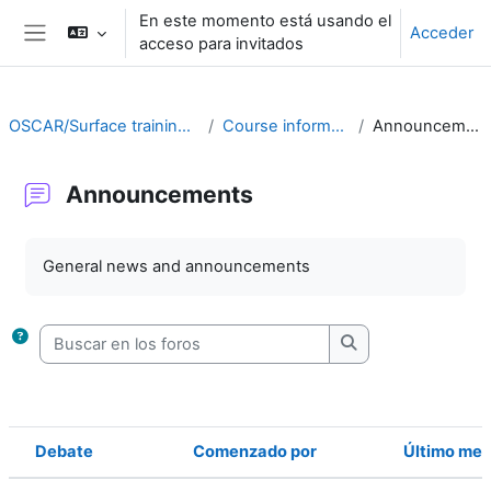
Salta al contenido principal
En este momento está usando el
Acceder
acceso para invitados
Panel lateral
OSCAR/Surface training RA II
Course information
Announcements
Announcements
Requisitos de finalización
General news and announcements
Buscar en los foros
Buscar en los foro
Debate
Comenzado por
Último men
Estado