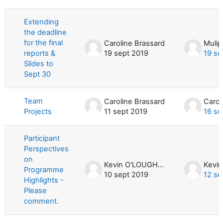
Mostrando 6 de 6 discusiones
Extending
the deadline
for the final
Caroline Brassard
reports &
19 sept 2019
19 se
Slides to
Sept 30
Team
Caroline Brassard
Carol
Projects
11 sept 2019
16 se
Participant
Perspectives
on
Kevin O'LOUGHLIN
Programme
10 sept 2019
12 se
Highlights -
Please
comment.