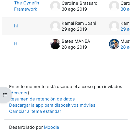
The Cynefin
Caroline Brassard
Carol
Framework
30 ago 2019
30 a
Kamal Ram Joshi
Kamal
hi
29 ago 2019
29 a
Bates MANEA
Hi
28 ago 2019
28 a
En este momento está usando el acceso para invitados
(
Acceder
)
Abrir índice del curso
Resumen de retención de datos
Descargar la app para dispositivos móviles
Cambiar al tema estándar
Desarrollado por
Moodle