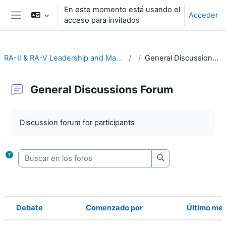
Salta al contenido principal
En este momento está usando el
Acceder
acceso para invitados
Panel lateral
RA-II & RA-V Leadership and Management
General Discussions Forum
General Discussions Forum
Requisitos de finalización
Discussion forum for participants
Buscar en los foros
Buscar en los foro
Debate
Comenzado por
Último me
Estado