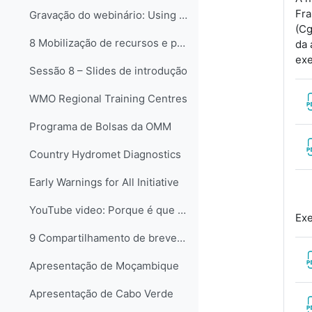
Fra
Gravação do webinário: Using Brinkerhoff’s Success Case Method to evaluate the impact of training (2021)
(Cg
8 Mobilização de recursos e parceriasCom o tema da...
da 
exe
Sessão 8 – Slides de introdução
WMO Regional Training Centres
Programa de Bolsas da OMM
Country Hydromet Diagnostics
Early Warnings for All Initiative
YouTube video: Porque é que precisamos de meteorologistas?
Exe
9 Compartilhamento de breves relatórios sobre desa...
Apresentação de Moçambique
Apresentação de Cabo Verde