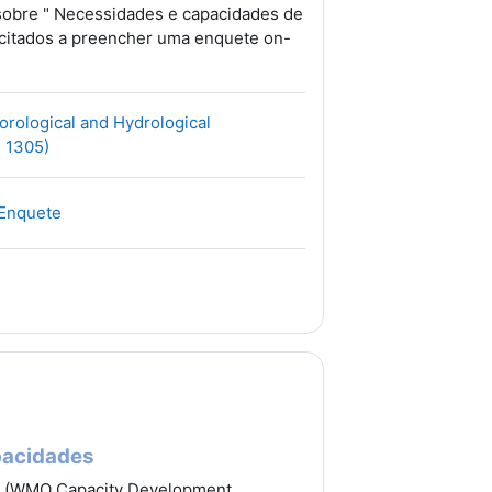
sobre " Necessidades e capacidades de
icitados a preencher uma enquete on-
rological and Hydrological
Файл
. 1305)
Гиперссылка
 Enquete
pacidades
s (WMO Capacity Development