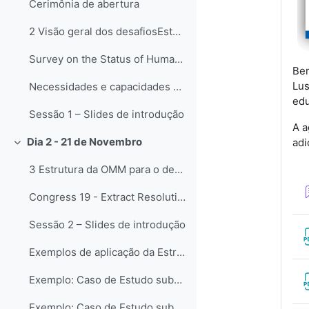
Cerimônia de abertura
2 Visão geral dos desafiosEsta sessão apresentará ...
Survey on the Status of Human Resources in National Meteorological and Hydrological Services: Staff, Competencies and Qualifications (WMO-No. 1305)
Bem
Lu
Necessidades e capacidades de educação e treinamento - Enquete
edu
Sessão 1 – Slides de introdução
A a
Dia 2 - 21 de Novembro
adi
Свернуть
3 Estrutura da OMM para o desenvolvimento de capac...
Congress 19 - Extract Resolution 36: WMO Capacity Development Framework (WCDF)
Sessão 2 – Slides de introdução
Exemplos de aplicação da Estrutura de Desenvolvime...
Exemplo: Caso de Estudo submetido pela RA-III
Exemplo: Caso de Estudo submetido pela RA-VI