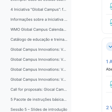
4 Iniciativa “Global Campus”: formas de contribuir...
Informações sobre a Iniciativa Campus Global
WMO Global Campus Calendar of Events
Catálogo de educação e treinamento - COMET MetEd
С
Global Campus Innovations: Volume I – New Pedagogical Approaches
Global Campus Innovations: Volume II – Curriculum Advances
1 
Abe
Global Campus Innovations: Volume III – Collaboration in Education and Training
Global Campus Innovations: Volume IV – Technology-enhanced Learning
Call for proposals: Glocal Campus Innovations 2nd edition
5 Pacote de instruções básicas para meteorologista...
2 
Sessão 5 – Slides de introdução