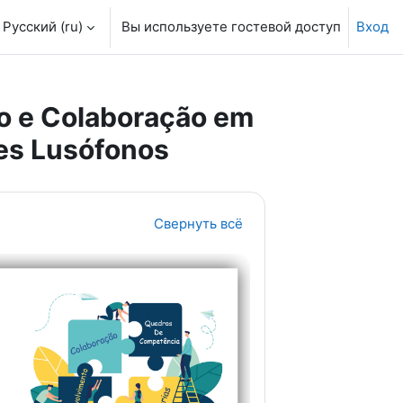
Русский ‎(ru)‎
Вы используете гостевой доступ
Вход
o e Colaboração em
es Lusófonos
Свернуть всё