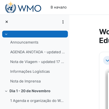
Перейти к основному содержанию
В начало
Wo
Свернуть
Ed
Announcements
AGENDA ANOTADA - updated 21 November 2023
Se
Nota de Viagem - updated 17 Novembro 2023
С
Informações Logísticas
Nota de Imprensa
Dia 1 - 20 de Novembro
Свернуть
1 Agenda e organização do WorkshopAbertura do Work...