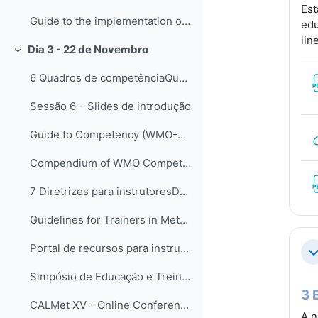
Est
Guide to the implementation of Education and Training Standards in Meteorology and Hydrology (WMO-No.1083) - EN, FR, ES
edu
lin
Dia 3 - 22 de Novembro
Свернуть
6 Quadros de competênciaQuadros de competências vê...
Sessão 6 – Slides de introdução
Guide to Competency (WMO-No. 1205) - EN, FR, ES
Compendium of WMO Competency Frameworks (WMO-No. 1209)
7 Diretrizes para instrutoresDando continuidade ao...
Guidelines for Trainers in Meteorological, Hydrological and Climate Services, (WMO-No. 1114)
Portal de recursos para instrutores
С
Simpósio de Educação e Treinamento da OMM em 2021 - SYMET-14
3 
CALMet XV - Online Conference 2023
A n