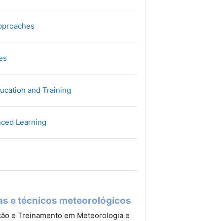
Файл
Approaches
Файл
ces
Файл
ducation and Training
Файл
nced Learning
Файл
as e técnicos meteorológicos
ção e Treinamento em Meteorologia e