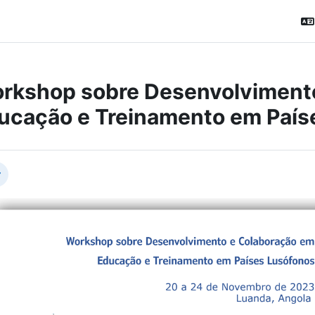
rkshop sobre Desenvolviment
ucação e Treinamento em País
ction outline
вернуть