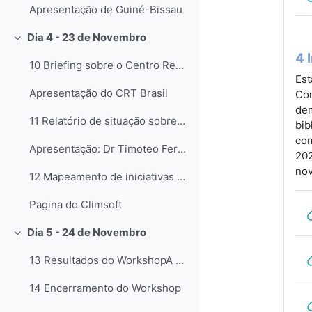
Apresentação de Guiné-Bissau
Dia 4 - 23 de Novembro
Свернуть
4 
10 Briefing sobre o Centro Regional de Treinamento...
Est
Apresentação do CRT Brasil
Con
dem
11 Relatório de situação sobre o Centro Regional d...
bib
com
Apresentação: Dr Timoteo Ferreira
202
nov
12 Mapeamento de iniciativas e oportunidades locai...
Pagina do Climsoft
Dia 5 - 24 de Novembro
Свернуть
13 Resultados do WorkshopA sessão final do Worksho...
14 Encerramento do Workshop