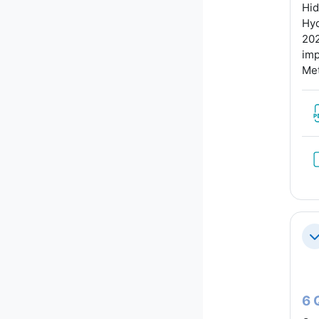
Hid
Hyd
202
imp
Met
С
6 