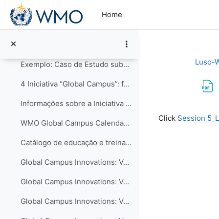
Skip to main content
Sessão 2 – Slides de introdução
Home
Exemplos de aplicação da Estrutura de Desenvolvime...
Exemplo: Caso de Estudo submetido pela RA-III
Luso-
Exemplo: Caso de Estudo submetido pela RA-VI
4 Iniciativa “Global Campus”: formas de contribuir...
Informações sobre a Iniciativa Campus Global
Completion re
Click
Session 5_
WMO Global Campus Calendar of Events
Catálogo de educação e treinamento - COMET MetEd
Global Campus Innovations: Volume I – New Pedagogical Approaches
Global Campus Innovations: Volume II – Curriculum Advances
Global Campus Innovations: Volume III – Collaboration in Education and Training