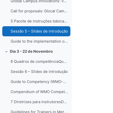
Global Campus Innovations: Volume IV – Technology-enhanced Learning
Call for proposals: Glocal Campus Innovations 2nd edition
5 Pacote de instruções básicas para meteorologista...
Sessão 5 – Slides de introdução
Guide to the implementation of Education and Training Standards in Meteorology and Hydrology (WMO-No.1083) - EN, FR, ES
Dia 3 - 22 de Novembro
Collapse
6 Quadros de competênciaQuadros de competências vê...
Sessão 6 – Slides de introdução
Guide to Competency (WMO-No. 1205) - EN, FR, ES
Compendium of WMO Competency Frameworks (WMO-No. 1209)
7 Diretrizes para instrutoresDando continuidade ao...
Guidelines for Trainers in Meteorological, Hydrological and Climate Services, (WMO-No. 1114)