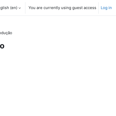
glish ‎(en)‎
You are currently using guest access
Log in
rodução
ão