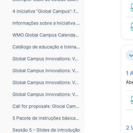
4 Iniciativa “Global Campus”: formas de contribuir...
Informações sobre a Iniciativa Campus Global
WMO Global Campus Calendar of Events
Catálogo de educação e treinamento - COMET MetEd
Co
Global Campus Innovations: Volume I – New Pedagogical Approaches
Global Campus Innovations: Volume II – Curriculum Advances
1 
Abe
Global Campus Innovations: Volume III – Collaboration in Education and Training
Global Campus Innovations: Volume IV – Technology-enhanced Learning
Call for proposals: Glocal Campus Innovations 2nd edition
5 Pacote de instruções básicas para meteorologista...
2 
Sessão 5 – Slides de introdução