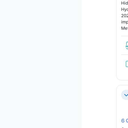
Hid
Hyd
202
imp
Met
Co
6 