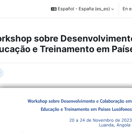
Español - España ‎(es_es)‎
En e
rkshop sobre Desenvolviment
ucação e Treinamento em País
rfilado de sección
lapsar