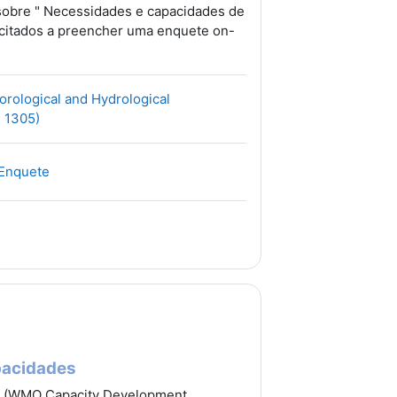
sobre " Necessidades e capacidades de
icitados a preencher uma enquete on-
rological and Hydrological
Archivo
. 1305)
URL
 Enquete
pacidades
s (WMO Capacity Development