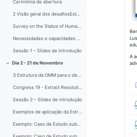
Cerimônia de abertura
2 Visão geral dos desafiosEsta sessão apresentará ...
Survey on the Status of Human Resources in National Meteorological and Hydrological Services: Staff, Competencies and Qualifications (WMO-No. 1305)
Bem
Lu
Necessidades e capacidades de educação e treinamento - Enquete
edu
Sessão 1 – Slides de introdução
A a
Dia 2 - 21 de Novembro
adi
Colapsar
3 Estrutura da OMM para o desenvolvimento de capac...
Congress 19 - Extract Resolution 36: WMO Capacity Development Framework (WCDF)
Sessão 2 – Slides de introdução
Exemplos de aplicação da Estrutura de Desenvolvime...
Exemplo: Caso de Estudo submetido pela RA-III
Exemplo: Caso de Estudo submetido pela RA-VI