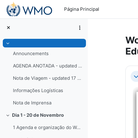
Salta al contenido principal
Página Principal
Wo
Colapsar
Ed
Announcements
AGENDA ANOTADA - updated 21 November 2023
Pe
Nota de Viagem - updated 17 Novembro 2023
Co
Informações Logísticas
Nota de Imprensa
Dia 1 - 20 de Novembro
Colapsar
1 Agenda e organização do WorkshopAbertura do Work...