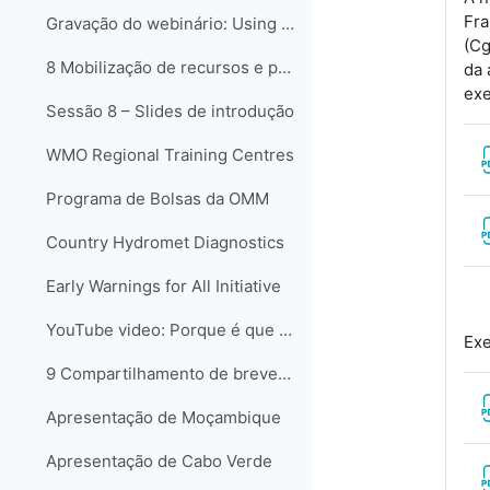
Fra
Gravação do webinário: Using Brinkerhoff’s Success Case Method to evaluate the impact of training (2021)
(Cg
8 Mobilização de recursos e parceriasCom o tema da...
da 
exe
Sessão 8 – Slides de introdução
WMO Regional Training Centres
Programa de Bolsas da OMM
Country Hydromet Diagnostics
Early Warnings for All Initiative
YouTube video: Porque é que precisamos de meteorologistas?
Exe
9 Compartilhamento de breves relatórios sobre desa...
Apresentação de Moçambique
Apresentação de Cabo Verde