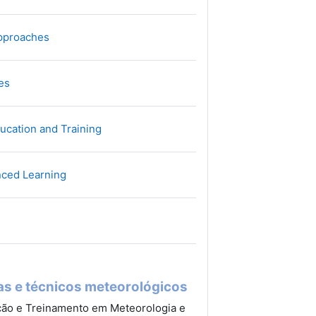
Archivo
Approaches
Archivo
ces
Archivo
ducation and Training
Archivo
nced Learning
rchivo
as e técnicos meteorológicos
ção e Treinamento em Meteorologia e