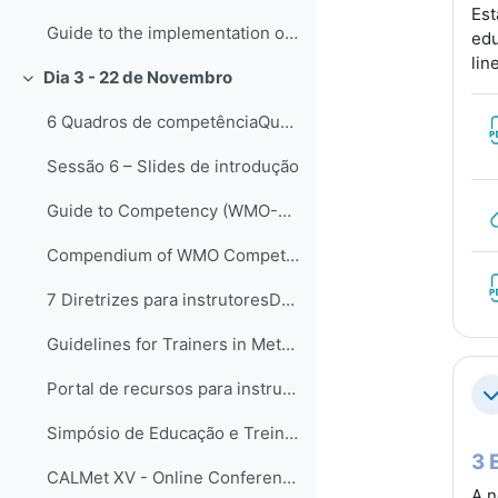
Est
Guide to the implementation of Education and Training Standards in Meteorology and Hydrology (WMO-No.1083) - EN, FR, ES
edu
lin
Dia 3 - 22 de Novembro
Colapsar
6 Quadros de competênciaQuadros de competências vê...
Sessão 6 – Slides de introdução
Guide to Competency (WMO-No. 1205) - EN, FR, ES
Compendium of WMO Competency Frameworks (WMO-No. 1209)
7 Diretrizes para instrutoresDando continuidade ao...
Guidelines for Trainers in Meteorological, Hydrological and Climate Services, (WMO-No. 1114)
Portal de recursos para instrutores
Co
Simpósio de Educação e Treinamento da OMM em 2021 - SYMET-14
3 
CALMet XV - Online Conference 2023
A n