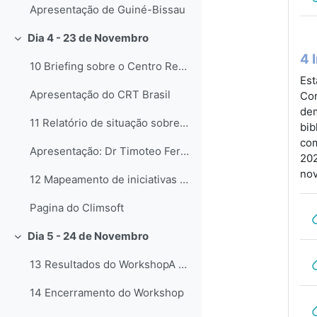
Apresentação de Guiné-Bissau
Dia 4 - 23 de Novembro
Colapsar
4 
10 Briefing sobre o Centro Regional de Treinamento...
Est
Apresentação do CRT Brasil
Con
dem
11 Relatório de situação sobre o Centro Regional d...
bib
com
Apresentação: Dr Timoteo Ferreira
202
nov
12 Mapeamento de iniciativas e oportunidades locai...
Pagina do Climsoft
Dia 5 - 24 de Novembro
Colapsar
13 Resultados do WorkshopA sessão final do Worksho...
14 Encerramento do Workshop