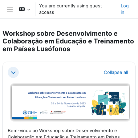
Skip to main content
You are currently using guest
Log
access
in
Side panel
Workshop sobre Desenvolvimento e
Colaboração em Educação e Treinamento
em Países Lusófonos
Section outline
Collapse all
Collapse
Bem-vindo ao Workshop sobre Desenvolvimento e
Colaboração em Educação e Treinamento em Países