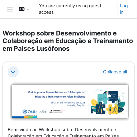
Skip to main content
You are currently using guest
Log
access
in
Side panel
Workshop sobre Desenvolvimento e
Colaboração em Educação e Treinamento
em Países Lusófonos
Section outline
Collapse all
Collapse
Bem-vindo ao Workshop sobre Desenvolvimento e
Colaboração em Educação e Treinamento em Países