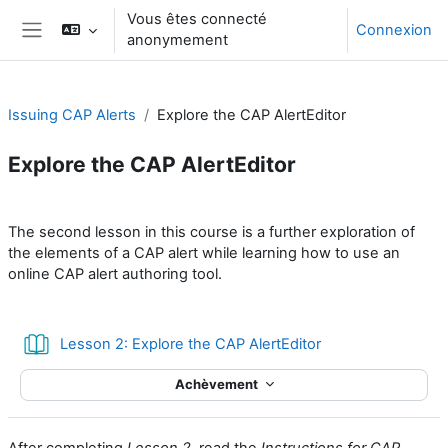
Passer au contenu principal
Vous êtes connecté
Connexion
anonymement
Panneau latéral
Issuing CAP Alerts
Explore the CAP AlertEditor
Explore the CAP AlertEditor
Résumé de section
The second lesson in this course is a further exploration of
the elements of a CAP alert while learning how to use an
online CAP alert authoring tool.
Livre
Lesson 2: Explore the CAP AlertEditor
Achèvement
After completing
Lesson 2
, read the
Instructions for CAP