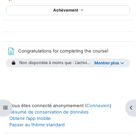
Achèvement
Page
Congratulations for completing the course!
Non disponible à moins que : L’activité
Anatomy of a CAP Aler
Montrer plus
Vous êtes connecté anonymement (
Connexion
)
Ouvrir l’index du cours
Ouv
Résumé de conservation de données
Obtenir l’app mobile
Passer au thème standard