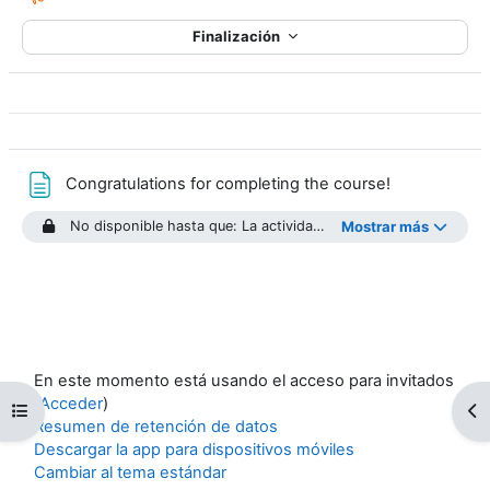
Finalización
Página
Congratulations for completing the course!
No disponible hasta que: La actividad
Anatomy of a CAP Alert
Mostrar más
En este momento está usando el acceso para invitados
(
Acceder
)
Abrir índice del curso
Ab
Resumen de retención de datos
Descargar la app para dispositivos móviles
Cambiar al tema estándar