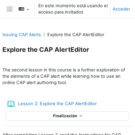
Salta al contenido principal
En este momento está usando el
Acceder
acceso para invitados
Panel lateral
Issuing CAP Alerts
Explore the CAP AlertEditor
Explore the CAP AlertEditor
Perfilado de sección
The second lesson in this course is a further exploration of
the elements of a CAP alert while learning how to use an
online CAP alert authoring tool.
Libro
Lesson 2: Explore the CAP AlertEditor
Finalización
After completing
Lesson 2
, read the
Instructions for CAP