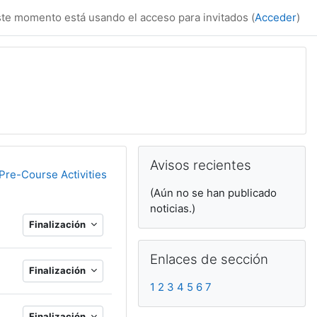
te momento está usando el acceso para invitados (
Acceder
)
Bloques suplemen
Salta Avisos recientes
Avisos recientes
Pre-Course Activities
(Aún no se han publicado
noticias.)
Finalización
Salta Enlaces de sección
Enlaces de sección
Finalización
1
2
3
4
5
6
7
Finalización