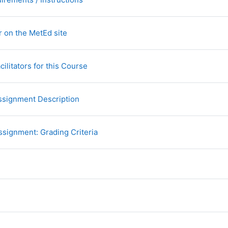
Página
r on the MetEd site
Página
cilitators for this Course
Página
Assignment Description
Página
Assignment: Grading Criteria
Foro