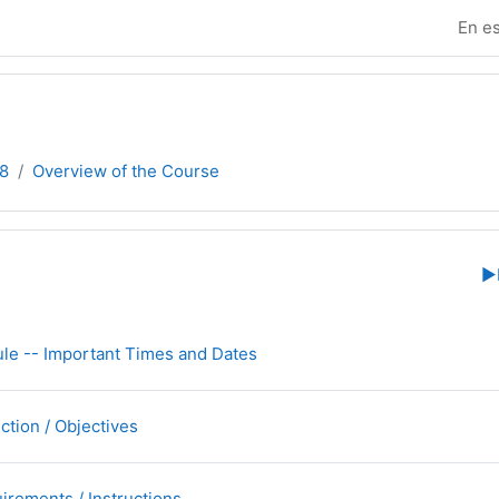
En es
8
Overview of the Course
e sección
▶︎
Página
le -- Important Times and Dates
Página
ction / Objectives
Página
irements / Instructions