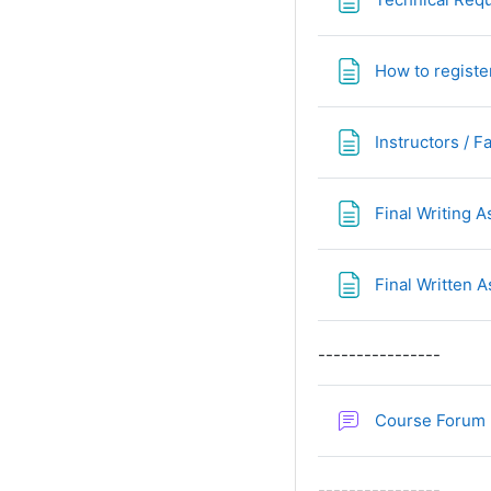
How to registe
Instructors / Fa
Final Writing 
Final Written 
----------------
Course Forum
----------------