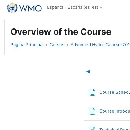
Salta al contenido principal
Español - España ‎(es_es)‎
Overview of the Course
Página Principal
Cursos
Advanced Hydro Course-201
Perfilado d
◀︎
Course Schedu
Course Introdu
Technical Requ