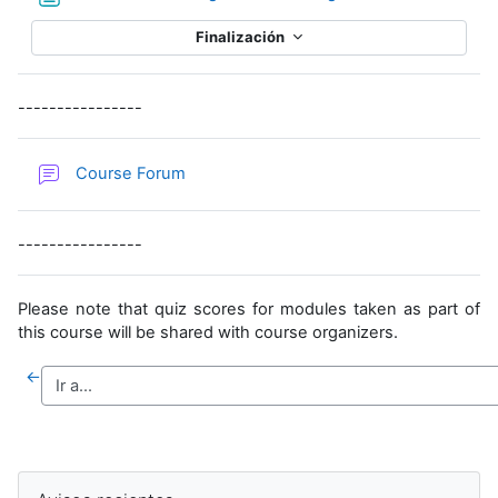
Finalización
----------------
Foro
Course Forum
----------------
Please note that quiz scores for modules taken as part of
this course will be shared with course organizers.
←
Bloques suplementarios
Salta Avisos recientes