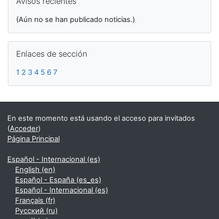
Avisos recientes
(Aún no se han publicado noticias.)
Salta Enlaces de sección
Enlaces de sección
1
2
3
4
5
6
7
En este momento está usando el acceso para invitados
(
Acceder
)
Página Principal
Español - Internacional ‎(es)‎
English ‎(en)‎
Español - España ‎(es_es)‎
Español - Internacional ‎(es)‎
Français ‎(fr)‎
Русский ‎(ru)‎