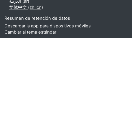
العربية ‎(ar)‎
简体中文 ‎(zh_cn)‎
Resumen de retención de datos
Descargar la app para dispositivos móviles
Cambiar al tema estándar