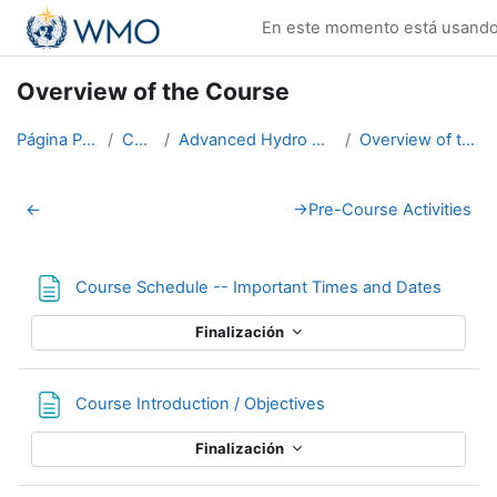
Salta al contenido principal
En este momento está usando e
Overview of the Course
Página Principal
Cursos
Advanced Hydro Course-2018
Overview of the Course
Perfilado de sección
←
→
Pre-Course Activities
Página
Course Schedule -- Important Times and Dates
Finalización
Página
Course Introduction / Objectives
Finalización