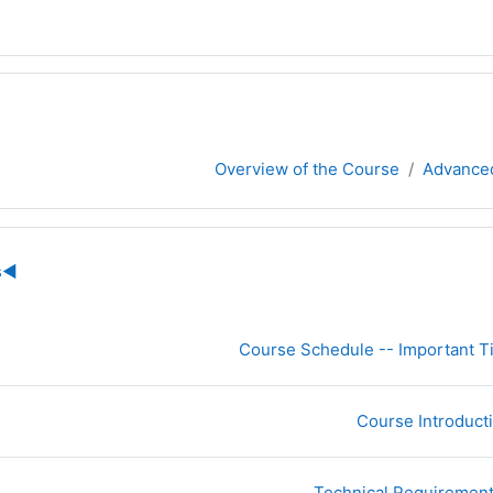
Overview of the Course
Advance
يضة للقسم
s
◀︎
صفحة
Course Schedule -- Important T
صفحة
Course Introducti
صفحة
Technical Requirements