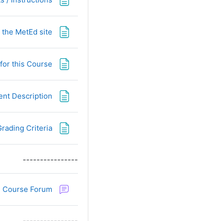
 the MetEd site
s for this Course
ent Description
rading Criteria
----------------
م
Course Forum
----------------