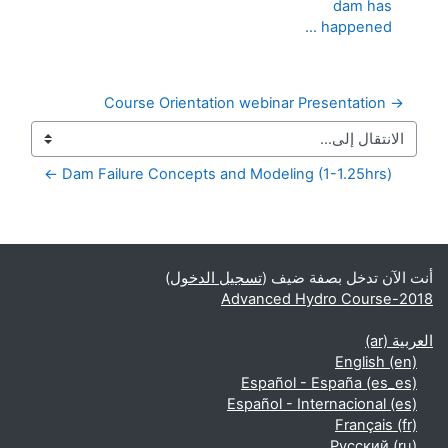
dam has
happened ...
→ Course Orientation webinar Presentation
الانتقال إلى...
Dam Failure Concepts and Modeling (1-1.25hrs) ←
الكتل التكميلية
أنت الآن تدخل بصفة ضيف (
تسجيل الدخول
)
Advanced Hydro Course-2018
العربية ‎(ar)‎
English ‎(en)‎
Español - España ‎(es_es)‎
Español - Internacional ‎(es)‎
Français ‎(fr)‎
Русский ‎(ru)‎