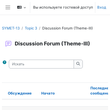
Перейти к основному содержанию
Вы используете гостевой доступ
Вход
Боковая панель
SYMET-13
Topic 3
Discussion Forum (Theme-III)
Discussion Forum (Theme-III)
Требуемые условия завершения
Искать
Искать
Последне
Обсуждение
Начато
сообщени
Статус
Список обсуждений. Показано 3 из