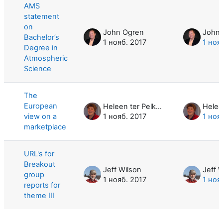
AMS
statement
on
John Ogren
John 
Bachelor’s
1 нояб. 2017
1 ноя
Degree in
Atmospheric
Science
The
European
Heleen ter Pelkwijk
view on a
1 нояб. 2017
1 ноя
marketplace
URL's for
Breakout
Jeff Wilson
Jeff 
group
1 нояб. 2017
1 ноя
reports for
theme III