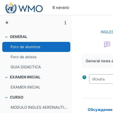
Перейти к основному содержанию
В начало
INGLE
GENERAL
Свернуть
Foro de alumnos
Требуемые ус
Foro de avisos
General news 
GUIA DIDACTICA
Искать
EXAMEN INICIAL
Свернуть
EXAMEN INICIAL
CURSO
Свернуть
MODULO INGLES AERONAUTICO
Обсуждение