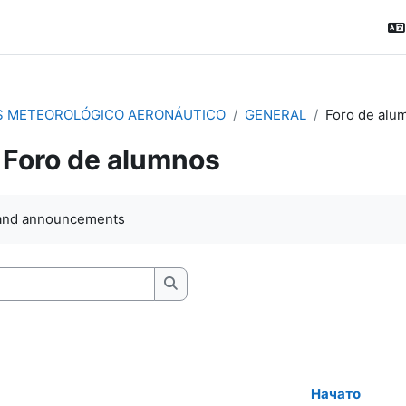
S METEOROLÓGICO AERONÁUTICO
GENERAL
Foro de alu
Foro de alumnos
ловия завершения
and announcements
Искать
Начато