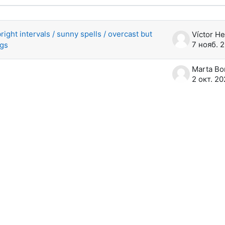
суждений. Показано 2 из 2 обсужде
right intervals / sunny spells / overcast but
7 нояб. 
ngs
2 окт. 2