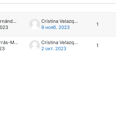
Действия
ний
Víctor Hernández García
Cristina Velazquez
1
2023
9 нояб. 2023
Marta Borrás-Monill
Cristina Velazquez
1
023
2 окт. 2023