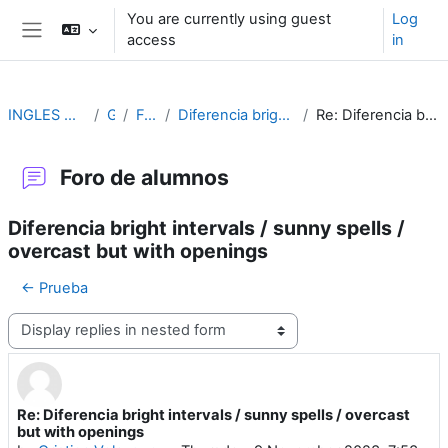
Skip to main content
You are currently using guest
Log
access
in
Side panel
INGLES METEOROLÓGICO AERONÁUTICO
GENERAL
Foro de alumnos
Diferencia bright intervals / sunny spells / overcast but with openings
Re: Diferencia bright intervals / sunny spells / overcast but with openings
Foro de alumnos
Diferencia bright intervals / sunny spells /
overcast but with openings
← Prueba
Display mode
Re: Diferencia bright intervals / sunny spells / overcast
Number of replies: 0
but with openings