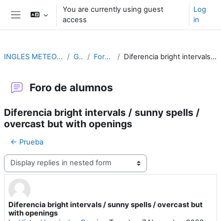
Skip to main content
You are currently using guest
Log
access
in
Side panel
INGLES METEOROLÓGICO AERONÁUTICO
GENERAL
Foro de alumnos
Diferencia bright intervals / sunny spells / overcast but with openings
Foro de alumnos
Diferencia bright intervals / sunny spells /
overcast but with openings
← Prueba
Display mode
Diferencia bright intervals / sunny spells / overcast but
Number of replies: 1
with openings