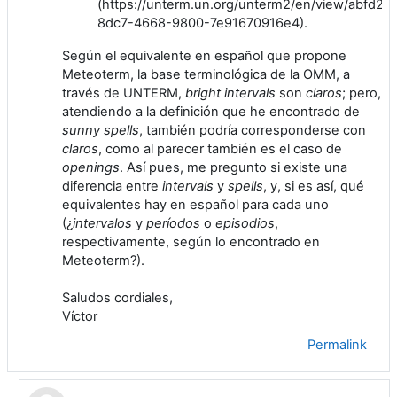
(https://unterm.un.org/unterm2/en/view/abfd24
8dc7-4668-9800-7e91670916e4).
Según el equivalente en español que propone
Meteoterm, la base terminológica de la OMM, a
través de UNTERM,
bright intervals
son
c
laros
; pero,
atendiendo a la definición que he encontrado de
s
unny spells
, también podría corresponderse con
c
laros
, como
al parecer también es el caso de
openings
. Así pues, me pregunto si existe una
diferencia entre
intervals
y
spells
, y, si es así, qué
equivalentes hay en español para cada uno
(¿
intervalos
y
períodos
o
episodios
,
respectivamente, según lo encontrado en
Meteoterm?).
Saludos cordiales,
Víctor
Permalink