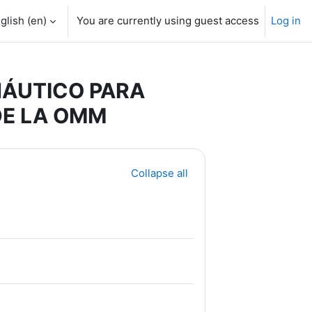
glish ‎(en)‎
You are currently using guest access
Log in
NÁUTICO PARA
DE LA OMM
Collapse all