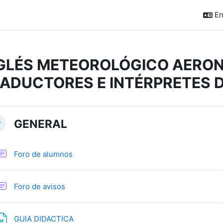
En
GLÉS METEOROLÓGICO AERO
ADUCTORES E INTÉRPRETES 
ction outline
GENERAL
llapse
Forum
Foro de alumnos
Forum
Foro de avisos
File
GUIA DIDACTICA