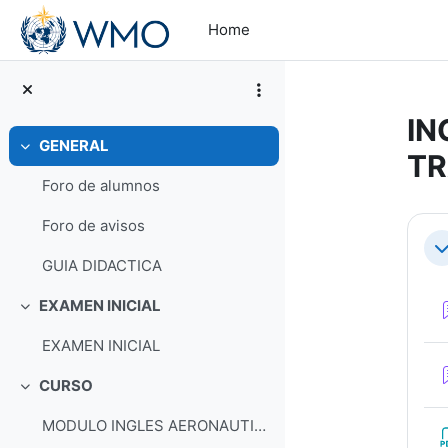
Skip to main content
Home
IN
GENERAL
Collapse
TR
Foro de alumnos
Se
Foro de avisos
Co
GUIA DIDACTICA
EXAMEN INICIAL
Collapse
EXAMEN INICIAL
CURSO
Collapse
MODULO INGLES AERONAUTICO