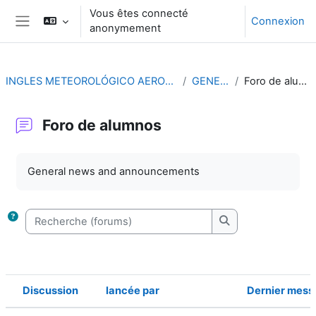
Passer au contenu principal
Vous êtes connecté
Connexion
anonymement
Panneau latéral
INGLES METEOROLÓGICO AERONÁUTICO
GENERAL
Foro de alumnos
Foro de alumnos
Conditions d’achèvement
General news and announcements
Recherche (forums)
Recherche (forums
Discussion
lancée par
Dernier mess
Statut