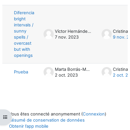
Liste des discussions. Affichage de 2
Diferencia
bright
intervals /
sunny
Víctor Hernández García
spells /
7 nov. 2023
9 nov. 
overcast
but with
openings
Marta Borrás-Monill
Prueba
2 oct. 2023
2 oct. 2
Vous êtes connecté anonymement (
Connexion
)
Ouvrir l’index du cours
Résumé de conservation de données
Obtenir l’app mobile