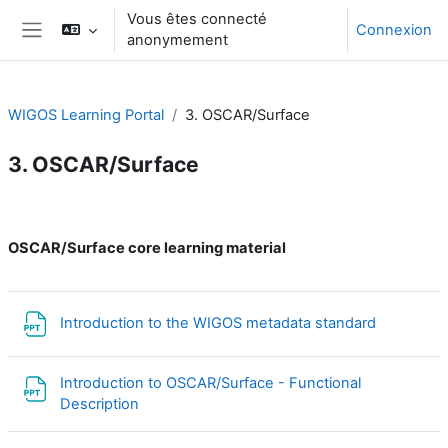
Passer au contenu principal
Vous êtes connecté
Connexion
anonymement
Panneau latéral
WIGOS Learning Portal
3. OSCAR/Surface
3. OSCAR/Surface
Résumé de section
OSCAR/Surface core learning material
Fichier
Introduction to the WIGOS metadata standard
Introduction to OSCAR/Surface - Functional
Fichier
Description