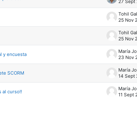
27 Sept
Tohil G
25 Nov 
Tohil G
25 Nov 
l y encuesta
23 Nov 
uete SCORM
14 Sept
 al curso!!
11 Sept