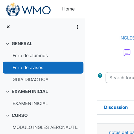
Skip to main content
Home
INGLE
GENERAL
Collapse
Foro de alumnos
Completion re
Foro de avisos
Search forum
GUIA DIDACTICA
EXAMEN INICIAL
Collapse
EXAMEN INICIAL
Discussion
Status
CURSO
Collapse
List of di
MODULO INGLES AERONAUTICO
notas del p