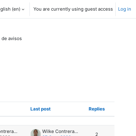
glish ‎(en)‎
You are currently using guest access
Log in
 de avisos
Last post
Replies
Actions
Wilke Contreras Hernández
Wilke Contreras Hernández
2