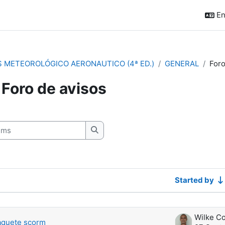
En
S METEOROLÓGICO AERONAUTICO (4ª ED.)
GENERAL
Foro
Foro de avisos
quirements
s
Search forums
Started by
scussions. Showing 6 of 6 discussions
aquete scorm