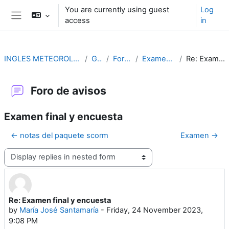
Skip to main content
You are currently using guest
Log
access
in
Side panel
INGLES METEOROLÓGICO AERONAUTICO (4ª ED.)
GENERAL
Foro de avisos
Examen final y encuesta
Re: Examen final y encuesta
Foro de avisos
Examen final y encuesta
← notas del paquete scorm
Examen →
Display mode
Re: Examen final y encuesta
Number of replies: 0
by
María José Santamaría
-
Friday, 24 November 2023,
9:08 PM