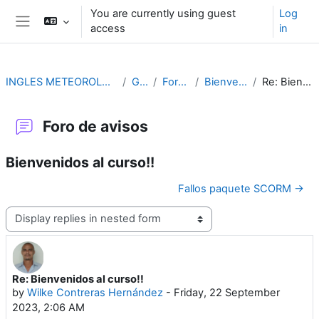
Skip to main content
You are currently using guest
Log
access
in
Side panel
INGLES METEOROLÓGICO AERONAUTICO (4ª ED.)
GENERAL
Foro de avisos
Bienvenidos al curso!!
Re: Bienvenidos al curso!!
Foro de avisos
Bienvenidos al curso!!
Fallos paquete SCORM →
Display mode
Re: Bienvenidos al curso!!
Number of replies: 0
by
Wilke Contreras Hernández
-
Friday, 22 September
2023, 2:06 AM