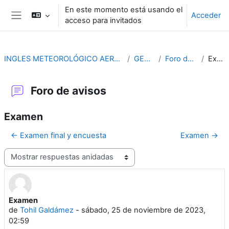
Salta al contenido principal
En este momento está usando el
Acceder
acceso para invitados
Panel lateral
INGLES METEOROLÓGICO AERONAUTICO (4ª ED.)
GENERAL
Foro de avisos
Examen
Foro de avisos
Examen
← Examen final y encuesta
Examen →
Mostrar modo
Examen
Número de respuestas: 0
de
Tohil Galdámez
-
sábado, 25 de noviembre de 2023,
02:59