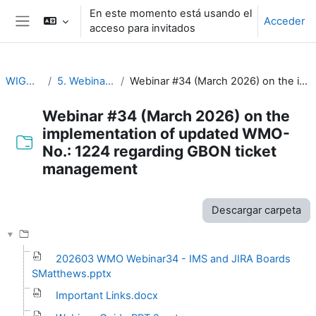
Salta al contenido principal
En este momento está usando el
Acceder
acceso para invitados
Panel lateral
WIGOS Learning Portal
5. Webinars on WIGOS Tools and RWCs
Webinar #34 (March 2026) on the implementation of updated WMO-No.: 1224 regarding GBON ticket management
Webinar #34 (March 2026) on the
implementation of updated WMO-
No.: 1224 regarding GBON ticket
management
Requisitos de finalización
Descargar carpeta
202603 WMO Webinar34 - IMS and JIRA Boards
SMatthews.pptx
Important Links.docx