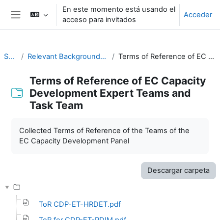
Salta al contenido principal
En este momento está usando el
Acceder
acceso para invitados
Panel lateral
SYMET-14
Relevant Background Resources and Outcomes of Prior Initiatives
Terms of Reference of EC Capacity Development Expert Teams and Task Team
Terms of Reference of EC Capacity
Development Expert Teams and
Task Team
Requisitos de finalización
Collected Terms of Reference of the Teams of the
EC Capacity Development Panel
Descargar carpeta
ToR CDP-ET-HRDET.pdf
ToR for CDP-ET-PDIM.pdf