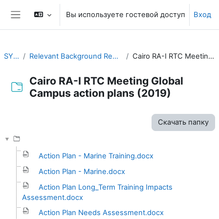
Перейти к основному содержанию
Вы используете гостевой доступ
Вход
Боковая панель
SYMET-14
Relevant Background Resources and Outcomes of Prior Initiatives
Cairo RA-I RTC Meeting Global Campus action plans (2019)
Cairo RA-I RTC Meeting Global
Campus action plans (2019)
Требуемые условия завершения
Скачать папку
Action Plan - Marine Training.docx
Action Plan - Marine.docx
Action Plan Long_Term Training Impacts
Assessment.docx
Action Plan Needs Assessment.docx