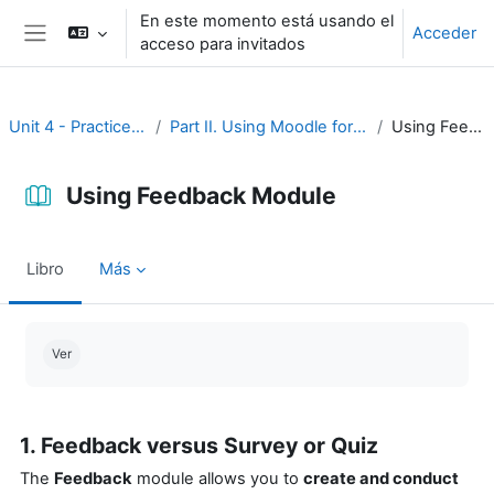
Salta al contenido principal
En este momento está usando el
Acceder
acceso para invitados
Panel lateral
Unit 4 - Practice and assessment
Part II. Using Moodle for practice and assessment
Using Feedback Module
Using Feedback Module
Libro
Más
Requisitos de finalización
Ver
1. Feedback versus Survey or Quiz
The
Feedback
module allows you to
create and conduct