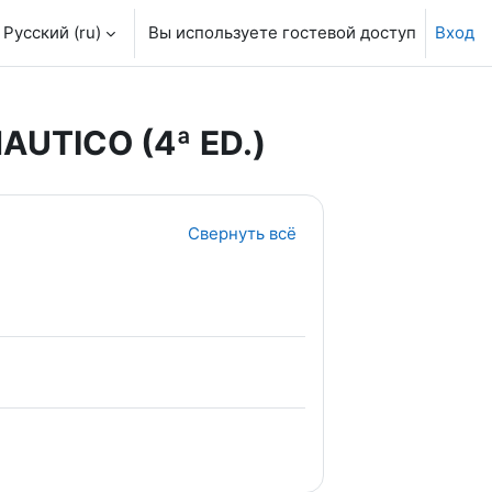
Русский ‎(ru)‎
Вы используете гостевой доступ
Вход
UTICO (4ª ED.)
Свернуть всё