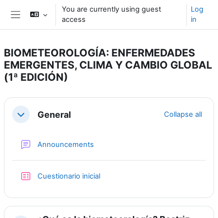
Skip to main content
You are currently using guest
Log
access
in
Side panel
BIOMETEOROLOGÍA: ENFERMEDADES
EMERGENTES, CLIMA Y CAMBIO GLOBAL
(1ª EDICIÓN)
Section outline
General
Collapse all
Collapse
Forum
Announcements
Quiz
Cuestionario inicial