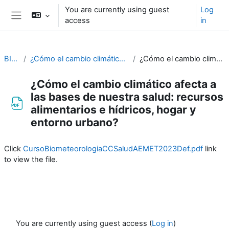
Skip to main content
You are currently using guest
Log
access
in
Side panel
BIOMETEOROLOGÍA
¿Cómo el cambio climático afecta a las bases de nuestra salud: recursos alimentarios e hídricos, hogar y entorno urbano? Javier Martín-Vide
¿Cómo el cambio climático afecta a las bases de nuestra salud: recursos alimentarios e hídricos, hogar y entorno urbano?
¿Cómo el cambio climático afecta a
las bases de nuestra salud: recursos
alimentarios e hídricos, hogar y
entorno urbano?
Completion requirements
Click
CursoBiometeorologiaCCSaludAEMET2023Def.pdf
link
to view the file.
You are currently using guest access (
Log in
)