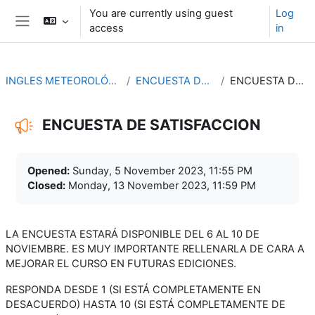
Skip to main content
You are currently using guest
Log
access
in
Side panel
INGLES METEOROLÓGICO AERONÁUTICO
ENCUESTA DE SATISFACCION
ENCUESTA DE SATISFACCION
ENCUESTA DE SATISFACCION
Completion requirements
Opened:
Sunday, 5 November 2023, 11:55 PM
Closed:
Monday, 13 November 2023, 11:59 PM
LA ENCUESTA ESTARÁ DISPONIBLE DEL 6 AL 10 DE
NOVIEMBRE. ES MUY IMPORTANTE RELLENARLA DE CARA A
MEJORAR EL CURSO EN FUTURAS EDICIONES.
RESPONDA DESDE 1 (SI ESTÁ COMPLETAMENTE EN
DESACUERDO) HASTA 10 (SI ESTÁ COMPLETAMENTE DE