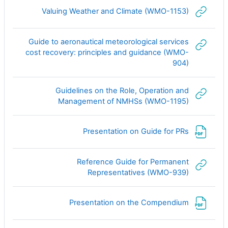
رابط الكتروني
Valuing Weather and Climate (WMO-1153)
Guide to aeronautical meteorological services
cost recovery: principles and guidance (WMO-
رابط الكتروني
904)
Guidelines on the Role, Operation and
رابط الكتروني
Management of NMHSs (WMO-1195)
ملف
Presentation on Guide for PRs
Reference Guide for Permanent
رابط الكتروني
Representatives (WMO-939)
ملف
Presentation on the Compendium