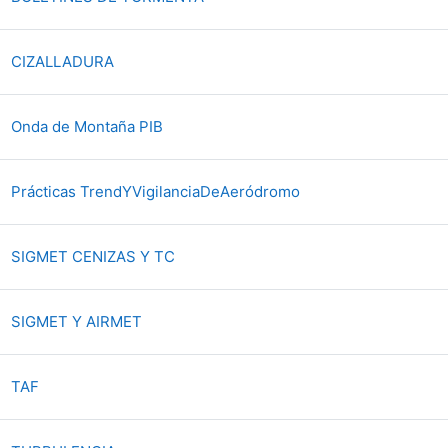
Fichier
CIZALLADURA
Fichier
Onda de Montaña PIB
Fichier
Prácticas TrendYVigilanciaDeAeródromo
Fichier
SIGMET CENIZAS Y TC
Fichier
SIGMET Y AIRMET
Fichier
TAF