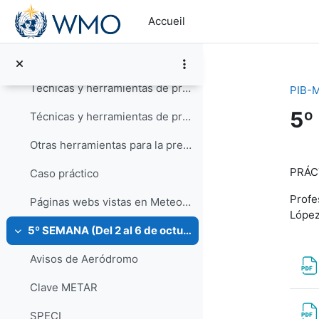
Meteorología Marítima: Organización y productos
Passer au contenu principal
Accueil
Meteorología Marítima: Observación y casos de estudio
Técnicas y herramientas de predicción a medio plazo
Técnicas y herramientas de predicción a corto plazo
PIB-M
5º
Técnicas y herramientas de predicción a muy corto plazo, nowcasting y vigilancia
Otras herramientas para la predicción
Ré
PRÁC
Caso práctico
Profe
Páginas webs vistas en Meteorología Tropical JJGA
López
5º SEMANA (Del 2 al 6 de octubre)
Replier
Avisos de Aeródromo
Clave METAR
SPECI