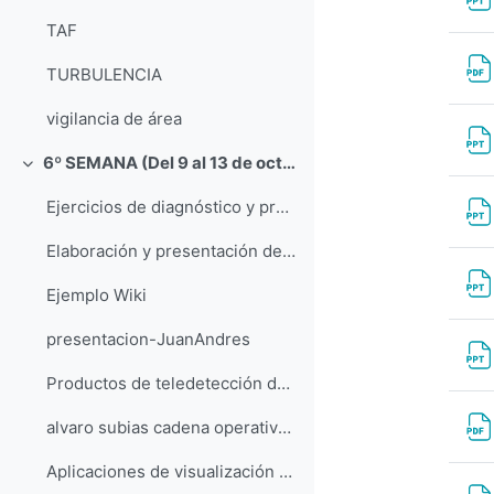
TAF
TURBULENCIA
vigilancia de área
6º SEMANA (Del 9 al 13 de octubre)
Replier
Ejercicios de diagnóstico y predicción operativa
Elaboración y presentación de informes de casos de estudio
Ejemplo Wiki
presentacion-JuanAndres
Productos de teledetección del ATAP
alvaro subias cadena operativa modelos
Aplicaciones de visualización PIB-M