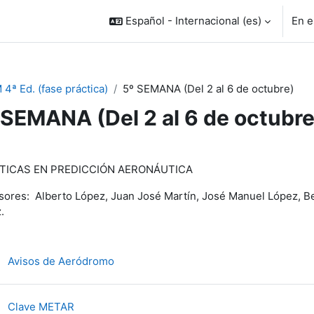
Español - Internacional ‎(es)‎
En e
 4ª Ed. (fase práctica)
5º SEMANA (Del 2 al 6 de octubre)
 SEMANA (Del 2 al 6 de octubre
rfilado de sección
TICAS EN PREDICCIÓN AERONÁUTICA
sores: Alberto López, Juan José Martín, José Manuel López, Be
.
Archivo
Avisos de Aeródromo
Archivo
Clave METAR