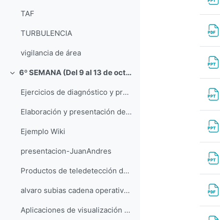
TAF
TURBULENCIA
vigilancia de área
6º SEMANA (Del 9 al 13 de octubre)
Colapsar
Ejercicios de diagnóstico y predicción operativa
Elaboración y presentación de informes de casos de estudio
Ejemplo Wiki
presentacion-JuanAndres
Productos de teledetección del ATAP
alvaro subias cadena operativa modelos
Aplicaciones de visualización PIB-M