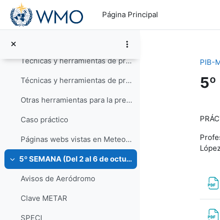
Meteorología Marítima: Organización y productos
Salta al contenido principal
Página Principal
Meteorología Marítima: Observación y casos de estudio
Técnicas y herramientas de predicción a medio plazo
Técnicas y herramientas de predicción a corto plazo
PIB-M
5º
Técnicas y herramientas de predicción a muy corto plazo, nowcasting y vigilancia
Otras herramientas para la predicción
Pe
PRÁC
Caso práctico
Profe
Páginas webs vistas en Meteorología Tropical JJGA
López
5º SEMANA (Del 2 al 6 de octubre)
Colapsar
Avisos de Aeródromo
Clave METAR
SPECI