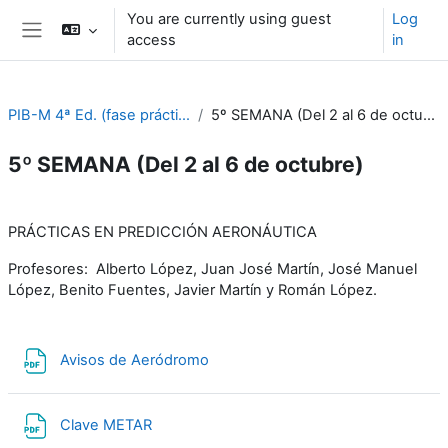
Skip to main content
You are currently using guest
Log
access
in
Side panel
PIB-M 4ª Ed. (fase práctica)
5º SEMANA (Del 2 al 6 de octubre)
5º SEMANA (Del 2 al 6 de octubre)
Section outline
PRÁCTICAS EN PREDICCIÓN AERONÁUTICA
Profesores: Alberto López, Juan José Martín, José Manuel
López, Benito Fuentes, Javier Martín y Román López.
File
Avisos de Aeródromo
File
Clave METAR