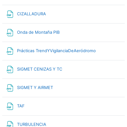
File
CIZALLADURA
File
Onda de Montaña PIB
File
Prácticas TrendYVigilanciaDeAeródromo
File
SIGMET CENIZAS Y TC
File
SIGMET Y AIRMET
File
TAF
File
TURBULENCIA