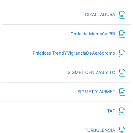
ملف
CIZALLADURA
ملف
Onda de Montaña PIB
ملف
Prácticas TrendYVigilanciaDeAeródromo
ملف
SIGMET CENIZAS Y TC
ملف
SIGMET Y AIRMET
ملف
TAF
ملف
TURBULENCIA