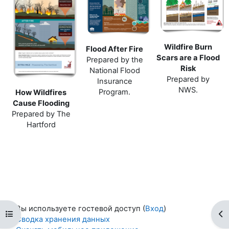
Wildfire Burn
Flood After Fire
Scars are a Flood
Prepared by the
Risk
National Flood
Prepared by
Insurance
NWS.
Program.
How Wildfires
Cause Flooding
Prepared by The
Hartford
Вы используете гостевой доступ (
Вход
)
Открыть оглавление курса
От
Сводка хранения данных