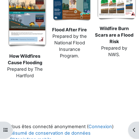
Wildfire Burn
Flood After Fire
Scars are a Flood
Prepared by the
Risk
National Flood
Prepared by
Insurance
NWS.
Program.
How Wildfires
Cause Flooding
Prepared by The
Hartford
Vous êtes connecté anonymement (
Connexion
)
Ouvrir l’index du cours
Ouv
Résumé de conservation de données