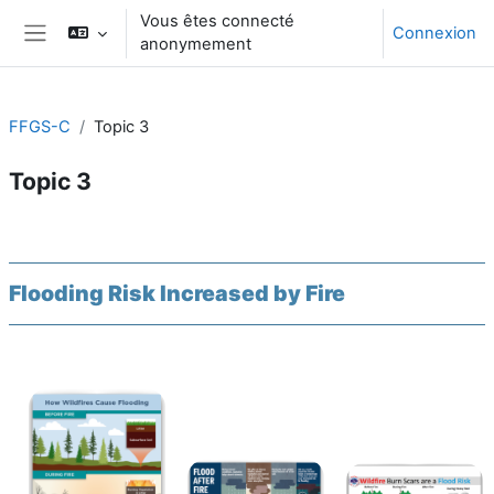
Passer au contenu principal
Vous êtes connecté
Connexion
anonymement
Panneau latéral
FFGS-C
Topic 3
Topic 3
Résumé de section
Flooding Risk Increased by Fire