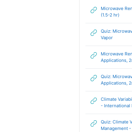
Microwave Remo
Гипер
(1.5-2 hr)
Quiz: Microwav
Гиперсс
Vapor
Microwave Rem
Applications, 2
Quiz: Microwa
Applications, 2
Climate Variab
- International 
Quiz: Climate 
Management - I