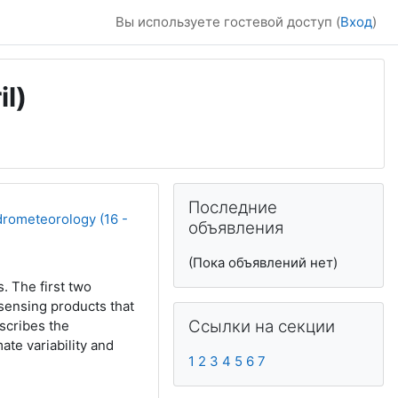
Вы используете гостевой доступ (
Вход
)
il)
Дополнительные
Пропустить Последние объявлен
Последние
drometeorology (16 -
объявления
(Пока объявлений нет)
. The first two
sensing products that
Пропустить Ссылки на секции
Ссылки на секции
scribes the
ate variability and
1
2
3
4
5
6
7