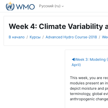
Перейти к основному содержанию
Русский ‎(ru)‎
Week 4: Climate Variability 
В начало
Курсы
Advanced Hydro Course-2018
Wee
Section out
◀︎
Week 3: Modeling (
April)
This week, you are re
modules present an
i
depict moisture and p
terminology, global ev
anthropogenic change